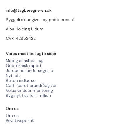
info@tagberegneren.dk
Byggeli.dk udgives og publiceres af:
Alba Holding Uldum
CVR: 42852422
Vores mest besøgte sider
Maling af asbesttag
Geoteknisk raport
Jordbundsundersøgelse
Nyt loft
Beton indkørsel
Certificeret brandrådgiver
Velux vinduer montering
Byg nyt hus for 1 million
Om os
Om os
Privatlivspolitik