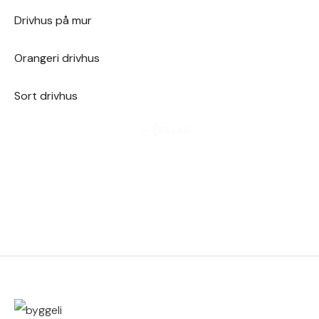
Drivhus på mur
Orangeri drivhus
Sort drivhus
1
2
3
…
5
6
›