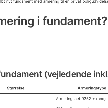
øbt nyt fundament med armering til en privat boligudvidels
rmering i fundament?
i fundament (vejledende ink
Størrelse
Armeringstype
Armeringsnet R252 + randje