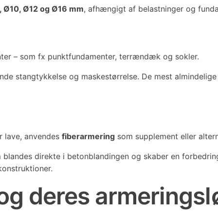
, Ø10, Ø12 og Ø16 mm
, afhængigt af belastninger og fund
nter – som fx punktfundamenter, terrændæk og sokler.
ende stangtykkelse og maskestørrelse. De mest almindelige
r lave, anvendes
fiberarmering
som supplement eller alterna
m blandes direkte i betonblandingen og skaber en forbedrin
konstruktioner.
og deres armeringsl