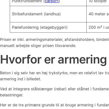
Punktfundament (
carport
)
10 stolper
Stribefundament (landhus)
40 meter s
Pælefundering (etagebyggeri)
200 m² i us
Prisen er inkl. armeringsmaterialer, afstandsholdere, bind
manuelt arbejde stiger prisen tilsvarende.
Hvorfor er armering 
Beton i sig selv har en høj trykstyrke, men en relativt lav
armering ind i billedet.
Ved at integrere stålstænger (rebar) eller stålnet i funda
belastninger.
Her er de tre primære grunde til at bruge armering i funda