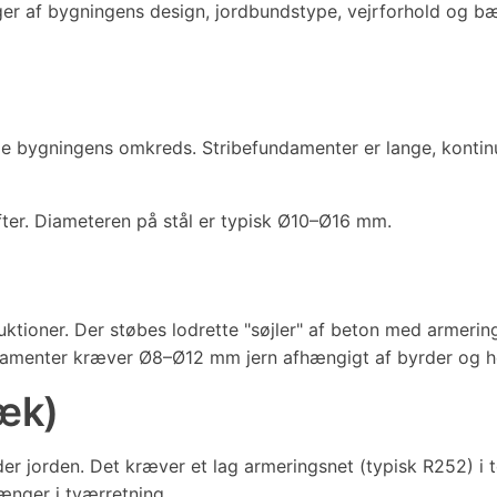
ger af bygningens design, jordbundstype, vejrforhold og bæ
 bygningens omkreds. Stribefundamenter er lange, kontinue
er. Diameteren på stål er typisk Ø10–Ø16 mm.
uktioner. Der støbes lodrette "søjler" af beton med armerin
ndamenter kræver Ø8–Ø12 mm jern afhængigt af byrder og h
æk)
er jorden. Det kræver et lag armeringsnet (typisk R252) i
ænger i tværretning.