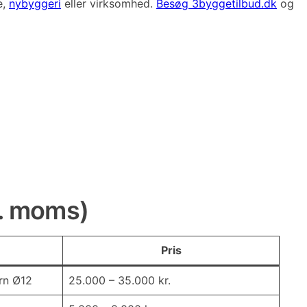
e,
nybyggeri
eller virksomhed.
Besøg 3byggetilbud.dk
og
l. moms)
Pris
rn Ø12
25.000 – 35.000 kr.