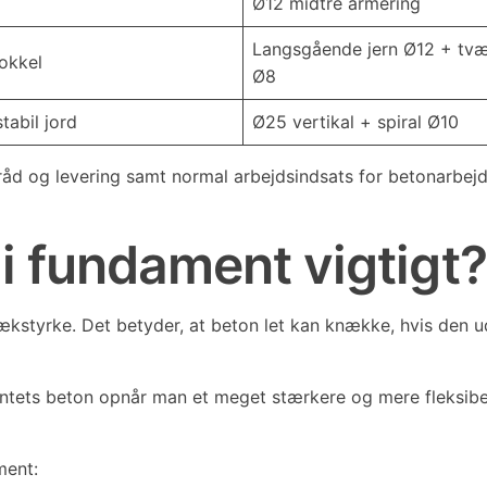
Ø12 midtre armering
Langsgående jern Ø12 + tv
okkel
Ø8
tabil jord
Ø25 vertikal + spiral Ø10
etråd og levering samt normal arbejdsindsats for betonarbej
i fundament vigtigt?
 trækstyrke. Det betyder, at beton let kan knække, hvis den
mentets beton opnår man et meget stærkere og mere fleksibe
ment: