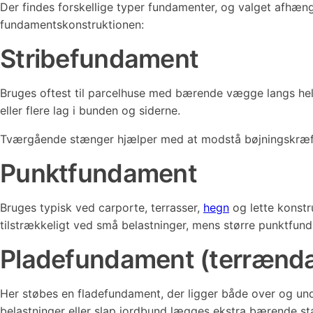
Der findes forskellige typer fundamenter, og valget afhæn
fundamentskonstruktionen:
Stribefundament
Bruges oftest til parcelhuse med bærende vægge langs hele
eller flere lag i bunden og siderne.
Tværgående stænger hjælper med at modstå bøjningskræft
Punktfundament
Bruges typisk ved carporte, terrasser,
hegn
og lette konstr
tilstrækkeligt ved små belastninger, mens større punktfu
Pladefundament (terrænd
Her støbes en fladefundament, der ligger både over og und
belastninger eller slap jordbund lægges ekstra bærende st