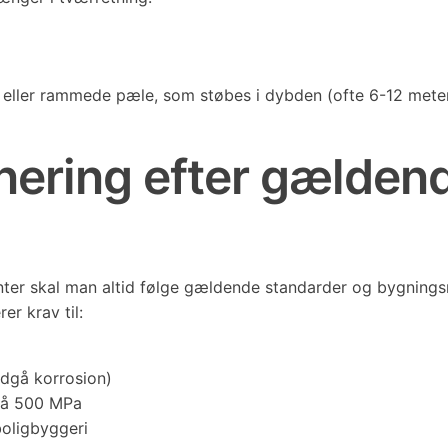
ede eller rammede pæle, som støbes i dybden (ofte 6-12 me
nering efter gælden
nter skal man altid følge gældende standarder og bygnings
er krav til:
dgå korrosion)
 på 500 MPa
boligbyggeri