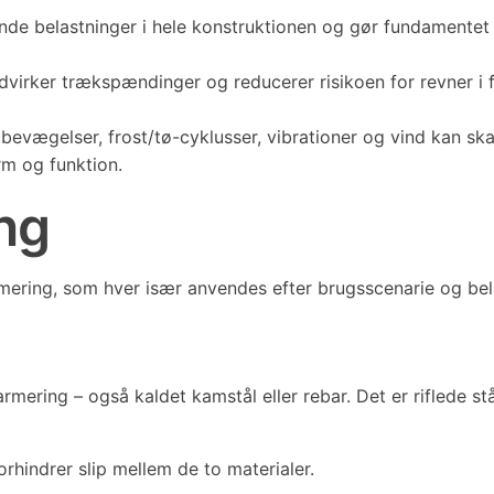
de belastninger i hele konstruktionen og gør fundamentet 
irker trækspændinger og reducerer risikoen for revner i
bevægelser, frost/tø-cyklusser, vibrationer og vind kan s
orm og funktion.
ing
armering, som hver især anvendes efter brugsscenarie og be
ering – også kaldet kamstål eller rebar. Det er riflede stå
orhindrer slip mellem de to materialer.