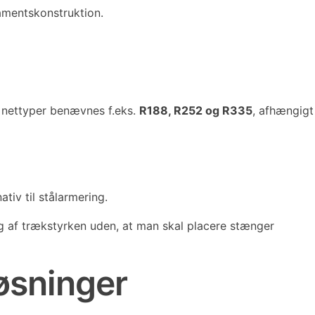
amentskonstruktion.
 nettyper benævnes f.eks.
R188, R252 og R335
, afhængigt
tiv til stålarmering.
g af trækstyrken uden, at man skal placere stænger
øsninger