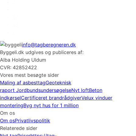
3
…
37
38
›
info@tagberegneren.dk
Byggeli.dk udgives og publiceres af:
Alba Holding Uldum
CVR: 42852422
Vores mest besøgte sider
Maling af asbesttag
Geoteknisk
raport
Jordbundsundersøgelse
Nyt loft
Beton
indkørsel
Certificeret brandrådgiver
Velux vinduer
montering
Byg nyt hus for 1 million
Om os
Om os
Privatlivspolitik
Relaterede sider
Nyt tag
Priser
https://tag-