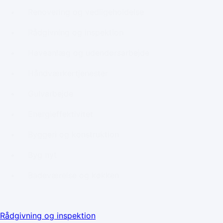
Renovering og vedligeholdelse
Rådgivning og inspektion
Haveanlæg og udendørsarbejde
Håndværkertjenester
Gulvarbejde
Energieffektivitet
Byggeri og konstruktion
Byg nyt
Badeværelse og køkken
Rådgivning og inspektion