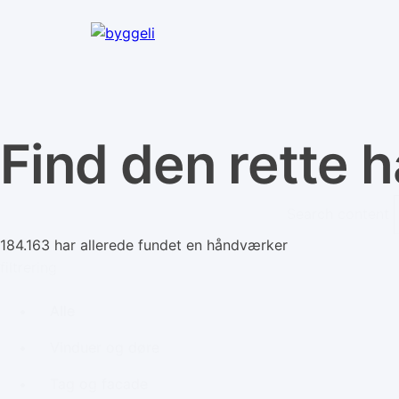
Find den rette h
Search content
184.163 har allerede fundet en håndværker
filtrering
Alle
Vinduer og døre
Tag og facade