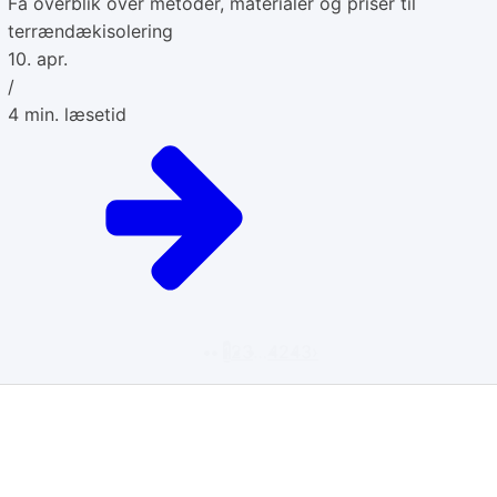
Få overblik over metoder, materialer og priser til
terrændækisolering
10. apr.
/
4
min. læsetid
1
2
3
…
42
43
›