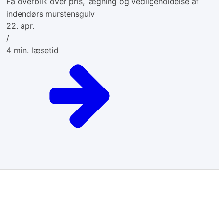
Få overblik over pris, lægning og vedligeholdelse af
indendørs murstensgulv
22. apr.
/
4
min. læsetid