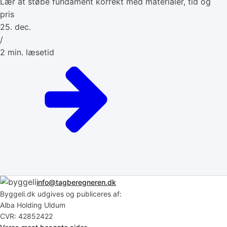
Lær at støbe fundament korrekt med materialer, tid og
pris
25. dec.
/
2
min. læsetid
info@tagberegneren.dk
Byggeli.dk udgives og publiceres af:
Alba Holding Uldum
CVR: 42852422