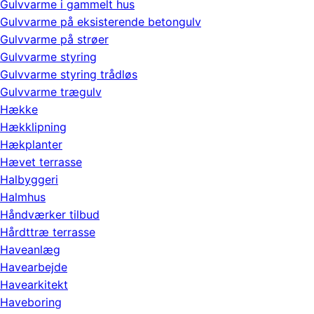
Gulvvarme i gammelt hus
Gulvvarme på eksisterende betongulv
Gulvvarme på strøer
Gulvvarme styring
Gulvvarme styring trådløs
Gulvvarme trægulv
Hække
Hækklipning
Hækplanter
Hævet terrasse
Halbyggeri
Halmhus
Håndværker tilbud
Hårdttræ terrasse
Haveanlæg
Havearbejde
Havearkitekt
Haveboring