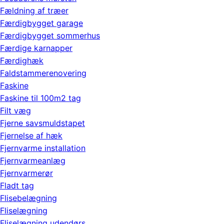
Fældning af træer
Færdigbygget garage
Færdigbygget sommerhus
Færdige karnapper
Færdighæk
Faldstammerenovering
Faskine
Faskine til 100m2 tag
Filt væg
Fjerne savsmuldstapet
Fjernelse af hæk
Fjernvarme installation
Fjernvarmeanlæg
Fjernvarmerør
Fladt tag
Flisebelægning
Fliselægning
Fliselægning udendørs