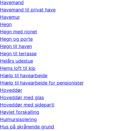
Havemand
Havemand til privat have
Havemur
Hegn
Hegn med rionet
Hegn og porte
Hegn til haven
Hegn til terrasse
Helårs udestue
Hems loft til kip
Hjælp til havearbejde
Hjælp til havearbejde for pensionister
Hoveddør
Hoveddør med glas
Hoveddør med sideparti
Høvlet forskalling
Hulmursisolering
Hus på skrånende grund