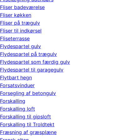
Fliser badeværelse
Fliser køkken
Fliser på trægulv
Fliser til indkørsel
Fliseterrasse
Flydespartel gulv
Flydespartel på trægulv
Flydespartel som færdig gulv
Flydespartel til garagegulv
Flytbart hegn
Forsatsvinduer
Forsegling af betongulv
Forskalling
Forskalling loft
Forskalling til gipsloft
Forskalling til Troldtekt
Fræsning af græsplæne