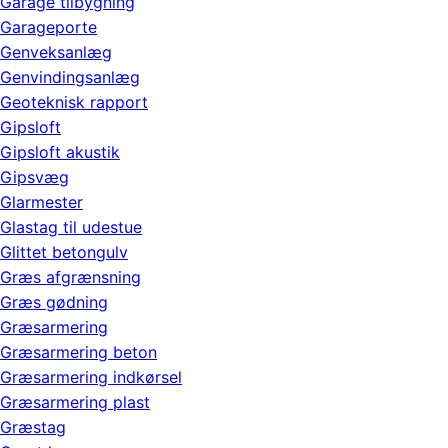
Garage tilbygning
Garageporte
Genveksanlæg
Genvindingsanlæg
Geoteknisk rapport
Gipsloft
Gipsloft akustik
Gipsvæg
Glarmester
Glastag til udestue
Glittet betongulv
Græs afgrænsning
Græs gødning
Græsarmering
Græsarmering beton
Græsarmering indkørsel
Græsarmering plast
Græstag