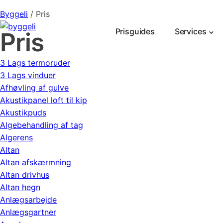
Byggeli
/
Pris
Prisguides
Services
Pris
3 Lags termoruder
3 Lags vinduer
Afhøvling af gulve
Akustikpanel loft til kip
Akustikpuds
Algebehandling af tag
Algerens
Altan
Altan afskærmning
Altan drivhus
Altan hegn
Anlægsarbejde
Anlægsgartner