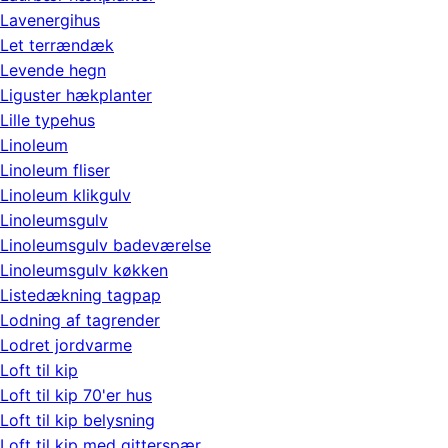
Lavenergihus
Let terrændæk
Levende hegn
Liguster hækplanter
Lille typehus
Linoleum
Linoleum fliser
Linoleum klikgulv
Linoleumsgulv
Linoleumsgulv badeværelse
Linoleumsgulv køkken
Listedækning tagpap
Lodning af tagrender
Lodret jordvarme
Loft til kip
Loft til kip 70'er hus
Loft til kip belysning
Loft til kip med gitterspær