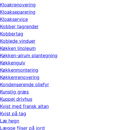
Kloakrenovering
Kloakseparering
Kloakservice
Kobber tagrender
Kobbertag
Koblede vinduer
Køkken linoleum
Køkken-alrum plantegning
Køkkengulv
Køkkenmontering
Køkkenrenovering
Kondenserende oliefyr
Kunstig græs
Kuppel drivhus
Kvist med fransk altan
Kvist på tag
Læ hegn
Lægge fliser på jord