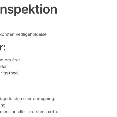
inspektion
korsten vedligeholdelse.
r:
ng om året.
der.
r tæthed.
igede sten eller omfugning.
ing.
imension eller skorstenshætte.