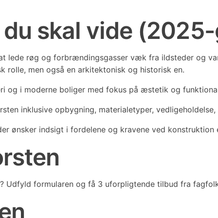
t du skal vide (2025
l at lede røg og forbrændingsgasser væk fra ildsteder og v
sk rolle, men også en arkitektonisk og historisk en.
 og i moderne boliger med fokus på æstetik og funktional
sten inklusive opbygning, materialetyper, vedligeholdelse,
der ønsker indsigt i fordelene og kravene ved konstruktion 
orsten
 Udfyld formularen og få 3 uforpligtende tilbud fra fagfolk 
ten