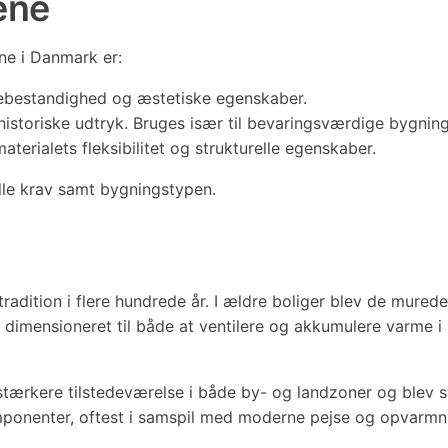
ene
ne i Danmark er:
mebestandighed og æstetiske egenskaber.
istoriske udtryk. Bruges især til bevaringsværdige bygning
erialets fleksibilitet og strukturelle egenskaber.
lle krav samt bygningstypen.
tradition i flere hundrede år. I ældre boliger blev de mu
de dimensioneret til både at ventilere og akkumulere varme
tærkere tilstedeværelse i både by- og landzoner og blev st
ponenter, oftest i samspil med moderne pejse og opvarmni