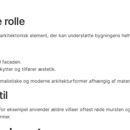
 rolle
t arkitektonisk element, der kan understøtte bygningens h
 facaden.
kytter og tilfører æstetik.
imalistiske og moderne arkitekturformer afhængig af materi
il
d. For eksempel anvender ældre villaer oftest røde mursten 
rmer.