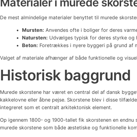
Materialer i murede skorst
De mest almindelige materialer benyttet til murede skorste
Mursten:
Anvendes ofte i boliger for deres var
Natursten:
Udvælges typisk for deres styrke og h
Beton:
Foretrækkes i nyere byggeri på grund af mat
Valget af materiale afhænger af både funktionelle og visue
Historisk baggrund
Murede skorstene har været en central del af dansk bygge
kakkelovne eller åbne pejse. Skorstene blev i disse tilfæl
integreret som et centralt arkitektonisk element.
Op igennem 1800- og 1900-tallet fik skorstenen en endnu s
murede skorstene som både æstetiske og funktionelle kom