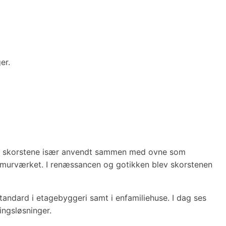
er.
rede skorstene især anvendt sammen med ovne som
 i murværket. I renæssancen og gotikken blev skorstenen
andard i etagebyggeri samt i enfamiliehuse. I dag ses
ngsløsninger.