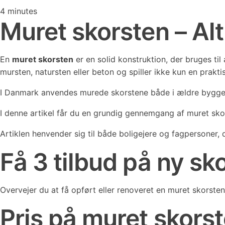
4
minutes
Muret skorsten – Al
En
muret skorsten
er en solid konstruktion, der bruges ti
mursten, natursten eller beton og spiller ikke kun en prakti
I Danmark anvendes murede skorstene både i ældre byggeri
I denne artikel får du en grundig gennemgang af muret skor
Artiklen henvender sig til både boligejere og fagpersoner, 
Få 3 tilbud på ny sk
Overvejer du at få opført eller renoveret en muret skorsten?
Pris på muret skors