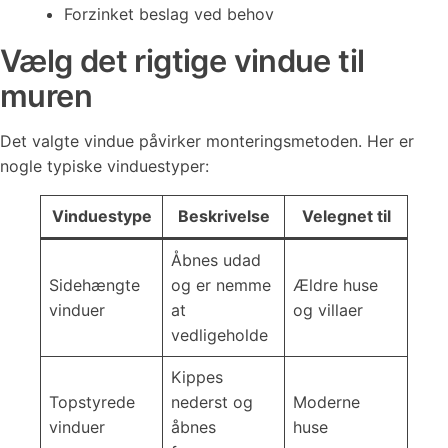
Forzinket beslag ved behov
Vælg det rigtige vindue til
muren
Det valgte vindue påvirker monteringsmetoden. Her er
nogle typiske vinduestyper:
Vinduestype
Beskrivelse
Velegnet til
Åbnes udad
Sidehængte
og er nemme
Ældre huse
vinduer
at
og villaer
vedligeholde
Kippes
Topstyrede
nederst og
Moderne
vinduer
åbnes
huse