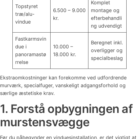
Komplet
Topstyret
6.500 – 9.000
montage og
træ/alu-
kr.
efterbehandli
vindue
ng udvendigt
Fastkarmsvin
Beregnet inkl.
due i
10.000 –
overligger og
panoramastø
18.000 kr.
specialbeslag
rrelse
Ekstraomkostninger kan forekomme ved udfordrende
murværk, specialfuger, vanskeligt adgangsforhold og
særlige æstetiske krav.
1. Forstå opbygningen af
murstensvægge
Før du påbegynder en vinduesinstallation, er det vigtigt at