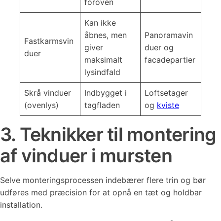
foroven
Kan ikke
åbnes, men
Panoramavin
Fastkarmsvin
giver
duer og
duer
maksimalt
facadepartier
lysindfald
Skrå vinduer
Indbygget i
Loftsetager
(ovenlys)
tagfladen
og
kviste
3. Teknikker til montering
af vinduer i mursten
Selve monteringsprocessen indebærer flere trin og bør
udføres med præcision for at opnå en tæt og holdbar
installation.