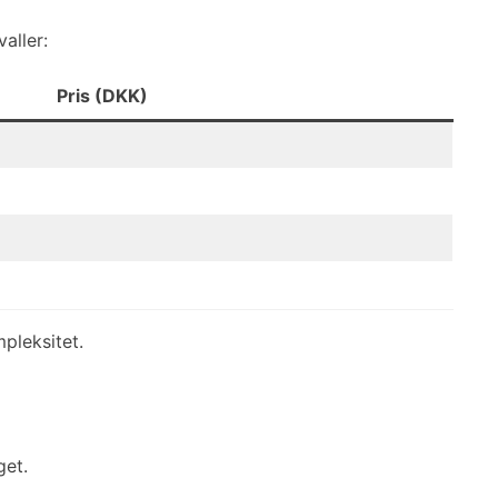
aller:
Pris (DKK)
pleksitet.
get.