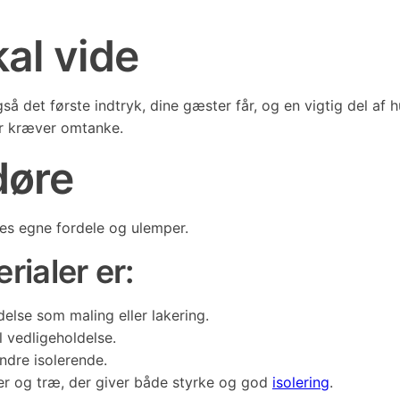
al vide
gså det første indtryk, dine gæster får, og en vigtig del a
der kræver omtanke.
døre
res egne fordele og ulemper.
ialer er:
delse som maling eller lakering.
 vedligeholdelse.
ndre isolerende.
er og træ, der giver både styrke og god
isolering
.