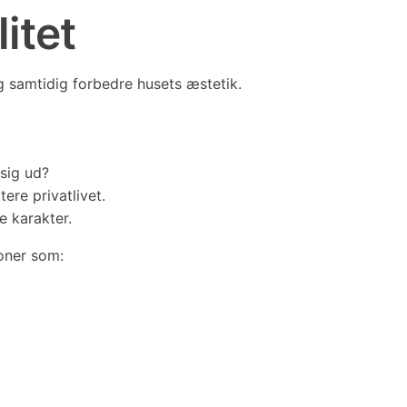
itet
og samtidig forbedre husets æstetik.
 sig ud?
ere privatlivet.
e karakter.
oner som: