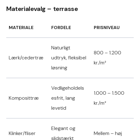
Materialevalg – terrasse
MATERIALE
FORDELE
PRISNIVEAU
Naturligt
800 – 1.200
Lærk/cedertræ
udtryk, fleksibel
kr./m²
løsning
Vedligeholdels
1.000 – 1.500
Komposittræ
esfrit, lang
kr./m²
levetid
Elegant og
Klinker/fliser
Mellem – høj
slidstærkt