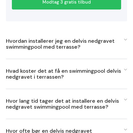
Modtag 3 gratis tilbud
Hvordan installerer jeg en delvis nedgravet
swimmingpool med terrasse?
For at installere en delvis nedgravet swimmingpool med
Hvad koster det at få en swimmingpool delvis
terrasse skal du først vælge en passende placering og
nedgravet i terrassen?
sikre, at der ikke er nogen underjordiske ledninger eller
rør, der kan forstyrre installationen.
Prisen for at få en swimmingpool delvis nedgravet i
Hvor lang tid tager det at installere en delvis
terrassen kan variere afhængigt af flere faktorer såsom
nedgravet swimmingpool med terrasse?
Grav et hul, der er dybt nok til at rumme poolen, og sørg
poolens størrelse, materialevalg, kompleksiteten af
for, at bunden er jævn og stabil.
installationen, jordbundsforhold, og geografisk
Installationen af en delvis nedgravet swimmingpool med
placering.
Hvor ofte bør en delvis nedgravet
terrasse kan tage mellem 2 til 6 uger afhængigt af