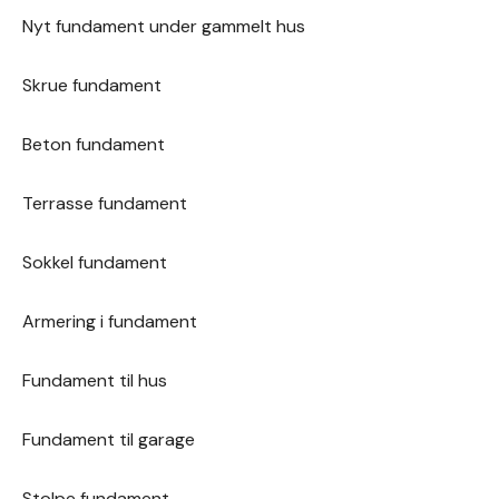
korrekt vandcirkulation og vedligeholdelse.
Nyt fundament under gammelt hus
I vintermånederne, hvis poolen ikke er i brug, bør den
Skrue fundament
dækkes og vedligeholdes i henhold til producentens
anvisninger for at beskytte den mod frostskader.
Beton fundament
Terrasse fundament
Sokkel fundament
Armering i fundament
Fundament til hus
Fundament til garage
Stolpe fundament