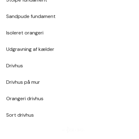
Sandpude fundament
Isoleret orangeri
Udgravning af kælder
Drivhus
Drivhus på mur
Orangeri drivhus
Sort drivhus
1
2
3
…
5
6
›