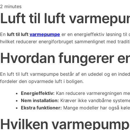
2
minutes
Luft til luft varmep
En
luft til luft
varmepumpe
er en energieffektiv løsning ti
hvilket reducerer energiforbruget sammenlignet med traditio
Hvordan fungerer en
En luft til luft varmepumpe består af en udedel og en inde
fordeler den opvarmede luft i boligen.
Energieffektiv:
Kan reducere varmeregningen med
Nem installation:
Kræver ikke vandbårne systeme
Ekstra funktioner:
Mange modeller har også køle
Hvilken varmepumpe