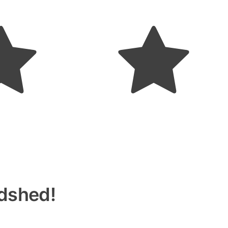
edshed!