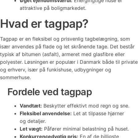
Øget ejendomsværdi:
Energirigtige huse er
attraktive på boligmarkedet.
Hvad er tagpap?
Tagpap er en fleksibel og prisvenlig tagbelægning, som
især anvendes på flade og let skrånende tage. Det består
typisk af bitumen (asfalt), armeret med glasfibre eller
polyester. Løsningen er populær i Danmark både til private
og erhverv, især på funkishuse, udbygninger og
sommerhuse.
Fordele ved tagpap
Vandtæt:
Beskytter effektivt mod regn og sne.
Fleksibel anvendelse:
Let at tilpasse hjørner
og detaljer.
Let vægt:
Påfører minimal belastning på huset.
Konkurrencedygtig pris:
En af de billigste