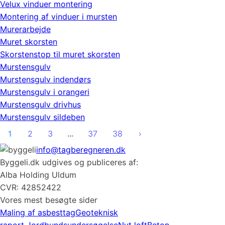
Velux vinduer montering
Montering af vinduer i mursten
Murerarbejde
Muret skorsten
Skorstenstop til muret skorsten
Murstensgulv
Murstensgulv indendørs
Murstensgulv i orangeri
Murstensgulv drivhus
Murstensgulv sildeben
1
2
3
…
37
38
›
info@tagberegneren.dk
Byggeli.dk udgives og publiceres af:
Alba Holding Uldum
CVR: 42852422
Vores mest besøgte sider
Maling af asbesttag
Geoteknisk