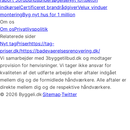
raport
Jordbundsundersøgelse
Nyt loft
Beton
indkørsel
Certificeret brandrådgiver
Velux vinduer
montering
Byg nyt hus for 1 million
Om os
Om os
Privatlivspolitik
Relaterede sider
Nyt tag
Priser
https://tag-
priser.dk/
https://badevaerelsesrenovering.dk/
Vi samarbejder med 3byggetilbud.dk og modtager
provision for henvisninger. Vi tager ikke ansvar for
kvaliteten af det udførte arbejde eller aftaler indgået
mellem dig og de formidlede håndværkere. Alle aftaler er
direkte mellem dig og de respektive håndværkere.
© 2026 Byggeli.dk
·
Sitemap
·
Twitter