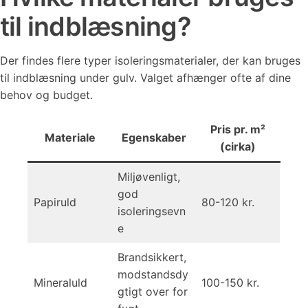
til indblæsning?
Der findes flere typer isoleringsmaterialer, der kan bruges
til indblæsning under gulv. Valget afhænger ofte af dine
behov og budget.
Pris pr. m²
Materiale
Egenskaber
(cirka)
Miljøvenligt,
god
Papiruld
80-120 kr.
isoleringsevn
e
Brandsikkert,
modstandsdy
Mineraluld
100-150 kr.
gtigt over for