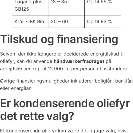
Logano plus
18 – 35
Op til 95 %
GB125
Kroll OBK Bio
20 – 60
Op til 93 %
Tilskud og finansiering
Selvom der ikke længere er deciderede energitilskud til
oliefyr, kan du anvende
håndværkerfradraget
på
arbejdslønnen (op til 12.900 kr. per person i husstanden).
Øvrige finansieringsmuligheder inkluderer boliglån, banklån
eller energilån.
Er kondenserende oliefyr
det rette valg?
Et kondenserende oliefyr kan være det rigtige valg, hvis