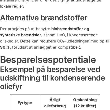
installere oliefyr. Derfor er det vigtigt at undersøge de
lokale regler.
Alternative brændstoffer
Der arbejdes på at benytte
biobrændstoffer og
syntetiske brændsler
, såsom HVO, i kondenserende
oliekedler. Dette kan reducere CO₂-udledningen med op til
90 %
, forudsat at anlægget er kompatibelt.
Besparelsespotentiale
Eksempel på besparelse ved
udskiftning til kondenserende
oliefyr
Årligt
Omkostning
Fyrtype
olieforbrug
(12 kr./liter)