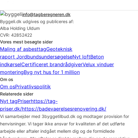
›
info@tagberegneren.dk
Byggeli.dk udgives og publiceres af:
Alba Holding Uldum
CVR: 42852422
Vores mest besøgte sider
Maling af asbesttag
Geoteknisk
raport
Jordbundsundersøgelse
Nyt loft
Beton
indkørsel
Certificeret brandrådgiver
Velux vinduer
montering
Byg nyt hus for 1 million
Om os
Om os
Privatlivspolitik
Relaterede sider
Nyt tag
Priser
https://tag-
priser.dk/
https://badevaerelsesrenovering.dk/
Vi samarbejder med 3byggetilbud.dk og modtager provision for
henvisninger. Vi tager ikke ansvar for kvaliteten af det udførte
arbejde eller aftaler indgået mellem dig og de formidlede