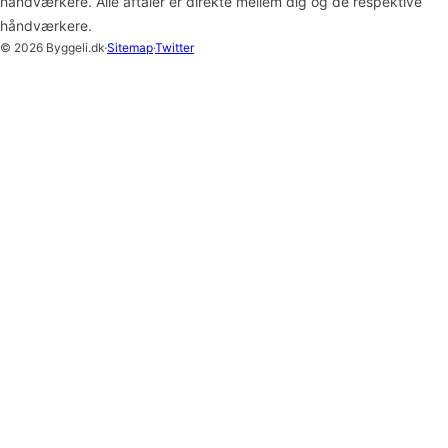
håndværkere. Alle aftaler er direkte mellem dig og de respektive
håndværkere.
© 2026 Byggeli.dk
·
Sitemap
·
Twitter