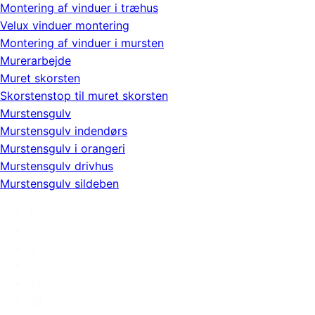
Montering af vinduer i træhus
Velux vinduer montering
Montering af vinduer i mursten
Murerarbejde
Muret skorsten
Skorstenstop til muret skorsten
Murstensgulv
Murstensgulv indendørs
Murstensgulv i orangeri
Murstensgulv drivhus
Murstensgulv sildeben
1
2
3
…
37
38