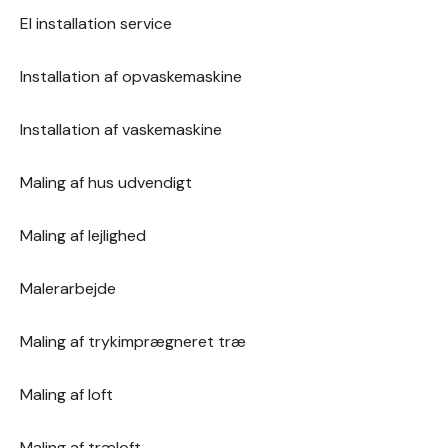
El installation service
overfladerne forbliver i god stand.
Installation af opvaskemaskine
Installation af vaskemaskine
Maling af hus udvendigt
Maling af lejlighed
Malerarbejde
Maling af trykimprægneret træ
Maling af loft
Maling af træloft