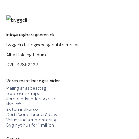
info@tagberegneren.dk
Byggeli.dk udgives og publiceres af:
Alba Holding Uldum
CVR: 42852422
Vores mest besøgte sider
Maling af asbesttag
Geoteknisk raport
Jordbundsundersøgelse
Nyt loft
Beton indkørsel
Certificeret brandrådgiver
Velux vinduer montering
Byg nyt hus for 1 million