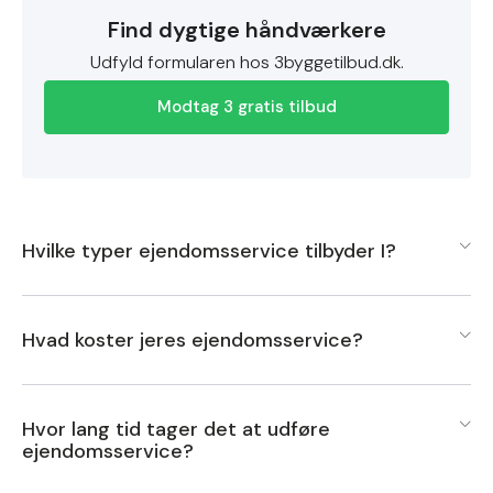
Find dygtige håndværkere
Udfyld formularen hos 3byggetilbud.dk.
Modtag 3 gratis tilbud
Hvilke typer ejendomsservice tilbyder I?
Vi tilbyder en bred vifte af ejendomsserviceydelser, der
Hvad koster jeres ejendomsservice?
er designet til at imødekomme forskellige behov for
både private og erhvervskunder.
Prisen for vores ejendomsservice varierer afhængigt af
Hvor lang tid tager det at udføre
en række faktorer, herunder ejendommens størrelse,
Vores tjenester omfatter blandt andet rengøring af
ejendomsservice?
beliggenhed og de specifikke tjenester, der ønskes. Vi
fællesarealer, vedligeholdelse af grønne områder,