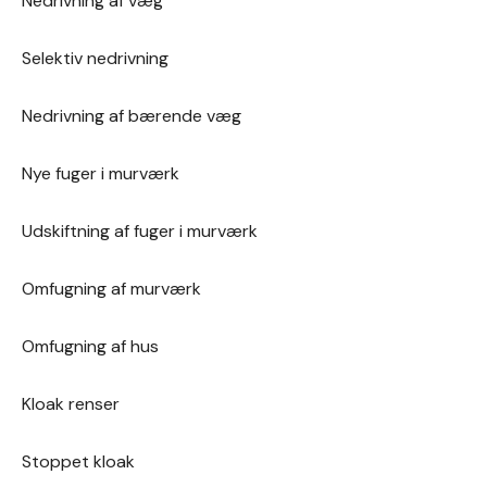
Nedrivning af væg
Selektiv nedrivning
Det er også vigtigt at tage højde for sæsonbestemte
opgaver, såsom snerydning om vinteren eller
Nedrivning af bærende væg
havearbejde om sommeren. For at sikre en effektiv
ejendomsservice kan det være en fordel at udarbejde
Nye fuger i murværk
en vedligeholdelsesplan, der tager højde for alle disse
Udskiftning af fuger i murværk
aspekter og tilpasses ejendommens specifikke behov.
Omfugning af murværk
Omfugning af hus
Kloak renser
Stoppet kloak