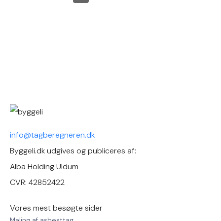
info@tagberegneren.dk
Byggeli.dk udgives og publiceres af:
Alba Holding Uldum
CVR: 42852422
Vores mest besøgte sider
Maling af asbesttag