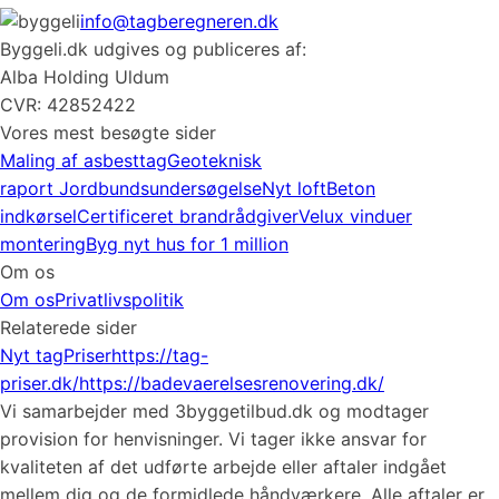
info@tagberegneren.dk
Byggeli.dk udgives og publiceres af:
Alba Holding Uldum
CVR: 42852422
Vores mest besøgte sider
Maling af asbesttag
Geoteknisk
raport
Jordbundsundersøgelse
Nyt loft
Beton
indkørsel
Certificeret brandrådgiver
Velux vinduer
montering
Byg nyt hus for 1 million
Om os
Om os
Privatlivspolitik
Relaterede sider
Nyt tag
Priser
https://tag-
priser.dk/
https://badevaerelsesrenovering.dk/
Vi samarbejder med 3byggetilbud.dk og modtager
provision for henvisninger. Vi tager ikke ansvar for
kvaliteten af det udførte arbejde eller aftaler indgået
mellem dig og de formidlede håndværkere. Alle aftaler er