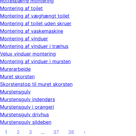
Rottespærre montering
Montering af toilet
Montering af væghængt toilet
Montering af toilet uden skruer
Montering af vaskemaskine
Montering af vinduer
Montering af vinduer i træhus
Velux vinduer montering
Montering af vinduer i mursten
Murerarbejde
Muret skorsten
Skorstenstop til muret skorsten
Murstensgulv
Murstensgulv indendørs
Murstensgulv i orangeri
Murstensgulv drivhus
Murstensgulv sildeben
1
2
3
…
37
38
›