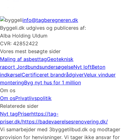
›
info@tagberegneren.dk
Byggeli.dk udgives og publiceres af:
Alba Holding Uldum
CVR: 42852422
Vores mest besøgte sider
Maling af asbesttag
Geoteknisk
raport
Jordbundsundersøgelse
Nyt loft
Beton
indkørsel
Certificeret brandrådgiver
Velux vinduer
montering
Byg nyt hus for 1 million
Om os
Om os
Privatlivspolitik
Relaterede sider
Nyt tag
Priser
https://tag-
priser.dk/
https://badevaerelsesrenovering.dk/
Vi samarbejder med 3byggetilbud.dk og modtager
provision for henvisninger. Vi tager ikke ansvar for