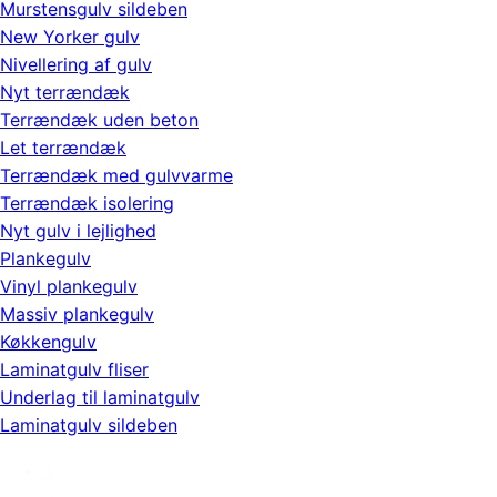
Murstensgulv sildeben
New Yorker gulv
Nivellering af gulv
Nyt terrændæk
Terrændæk uden beton
Let terrændæk
Terrændæk med gulvvarme
Terrændæk isolering
Nyt gulv i lejlighed
Plankegulv
Vinyl plankegulv
Massiv plankegulv
Køkkengulv
Laminatgulv fliser
Underlag til laminatgulv
Laminatgulv sildeben
1