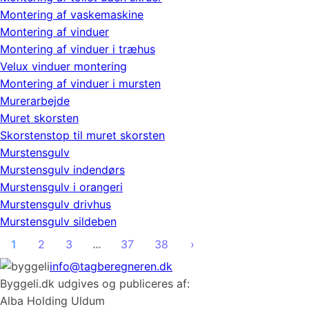
Montering af vaskemaskine
Montering af vinduer
Montering af vinduer i træhus
Velux vinduer montering
Montering af vinduer i mursten
Murerarbejde
Muret skorsten
Skorstenstop til muret skorsten
Murstensgulv
Murstensgulv indendørs
Murstensgulv i orangeri
Murstensgulv drivhus
Murstensgulv sildeben
1
2
3
…
37
38
›
info@tagberegneren.dk
Byggeli.dk udgives og publiceres af:
Alba Holding Uldum