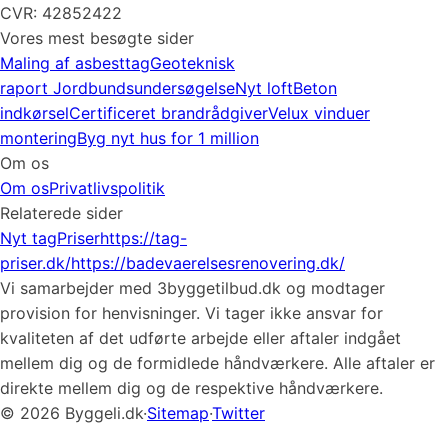
CVR: 42852422
Vores mest besøgte sider
Maling af asbesttag
Geoteknisk
raport
Jordbundsundersøgelse
Nyt loft
Beton
indkørsel
Certificeret brandrådgiver
Velux vinduer
montering
Byg nyt hus for 1 million
Om os
Om os
Privatlivspolitik
Relaterede sider
Nyt tag
Priser
https://tag-
priser.dk/
https://badevaerelsesrenovering.dk/
Vi samarbejder med 3byggetilbud.dk og modtager
provision for henvisninger. Vi tager ikke ansvar for
kvaliteten af det udførte arbejde eller aftaler indgået
mellem dig og de formidlede håndværkere. Alle aftaler er
direkte mellem dig og de respektive håndværkere.
© 2026 Byggeli.dk
·
Sitemap
·
Twitter