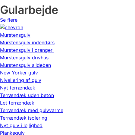
Gularbejde
Se flere
Murstensgulv
Murstensgulv indendørs
Murstensgulv i orangeri
Murstensgulv drivhus
Murstensgulv sildeben
New Yorker gulv
Nivellering af gulv
Nyt terrændæk
Terrændæk uden beton
Let terrændæk
Terrændæk med gulvvarme
Terrændæk isolering
Nyt gulv i lejlighed
Plankegulv