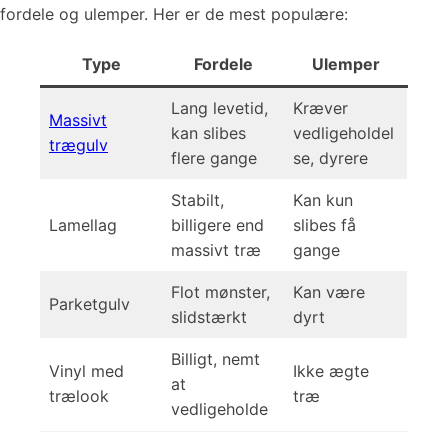
fordele og ulemper. Her er de mest populære:
Type
Fordele
Ulemper
Lang levetid,
Kræver
Massivt
kan slibes
vedligeholdel
trægulv
flere gange
se, dyrere
Stabilt,
Kan kun
Lamellag
billigere end
slibes få
massivt træ
gange
Flot mønster,
Kan være
Parketgulv
slidstærkt
dyrt
Billigt, nemt
Vinyl med
Ikke ægte
at
trælook
træ
vedligeholde