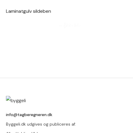
Laminatgulv sildeben
1
2
3
…
5
6
›
info@tagberegneren.dk
Byggeli.dk udgives og publiceres af: