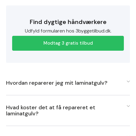
Find dygtige håndværkere
Udfyld formularen hos 3byggetilbud.dk.
Modtag 3 gratis tilbud
Hvordan reparerer jeg mit laminatgulv?
For at reparere dit laminatgulv skal du først identificere
Hvad koster det at få repareret et
typen og omfanget af skaden. Mindre ridser kan ofte
laminatgulv?
udbedres med en reparationssæt til laminat, som typisk
indeholder voksstifter eller fyldemasse, der matcher
Prisen for at få repareret et laminatgulv kan variere