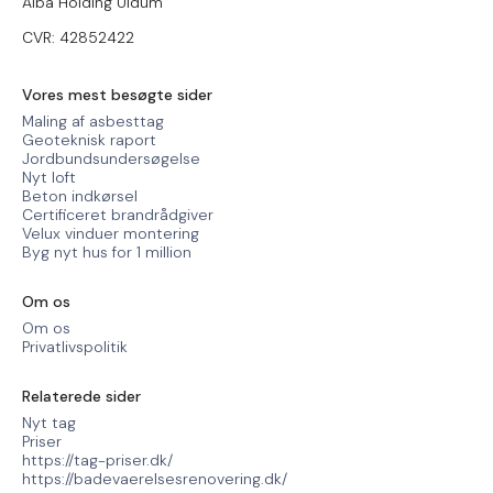
Alba Holding Uldum
CVR: 42852422
Vores mest besøgte sider
Maling af asbesttag
Geoteknisk raport
Jordbundsundersøgelse
Nyt loft
Beton indkørsel
Certificeret brandrådgiver
Velux vinduer montering
Byg nyt hus for 1 million
Om os
Om os
Privatlivspolitik
Relaterede sider
Nyt tag
Priser
https://tag-priser.dk/
https://badevaerelsesrenovering.dk/