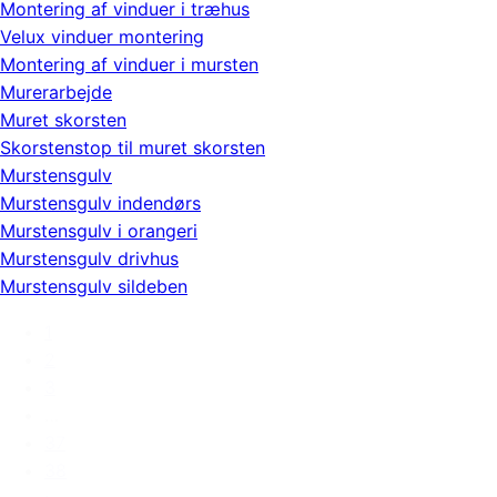
Montering af vinduer i træhus
Velux vinduer montering
Montering af vinduer i mursten
Murerarbejde
Muret skorsten
Skorstenstop til muret skorsten
Murstensgulv
Murstensgulv indendørs
Murstensgulv i orangeri
Murstensgulv drivhus
Murstensgulv sildeben
1
2
3
…
37
38