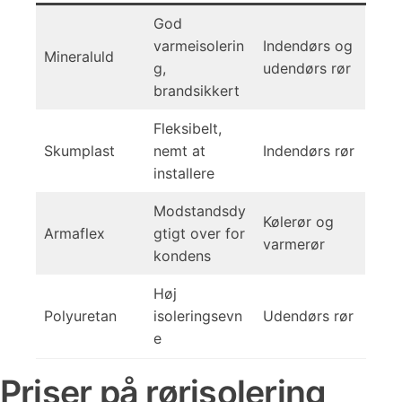
God
varmeisolerin
Indendørs og
Mineraluld
g,
udendørs rør
brandsikkert
Fleksibelt,
Skumplast
nemt at
Indendørs rør
installere
Modstandsdy
Kølerør og
Armaflex
gtigt over for
varmerør
kondens
Høj
Polyuretan
isoleringsevn
Udendørs rør
e
Priser på rørisolering