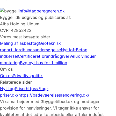
›
info@tagberegneren.dk
Byggeli.dk udgives og publiceres af:
Alba Holding Uldum
CVR: 42852422
Vores mest besøgte sider
Maling af asbesttag
Geoteknisk
raport
Jordbundsundersøgelse
Nyt loft
Beton
indkørsel
Certificeret brandrådgiver
Velux vinduer
montering
Byg nyt hus for 1 million
Om os
Om os
Privatlivspolitik
Relaterede sider
Nyt tag
Priser
https://tag-
priser.dk/
https://badevaerelsesrenovering.dk/
Vi samarbejder med 3byggetilbud.dk og modtager
provision for henvisninger. Vi tager ikke ansvar for
kvaliteten af det udførte arbejde eller aftaler indgået