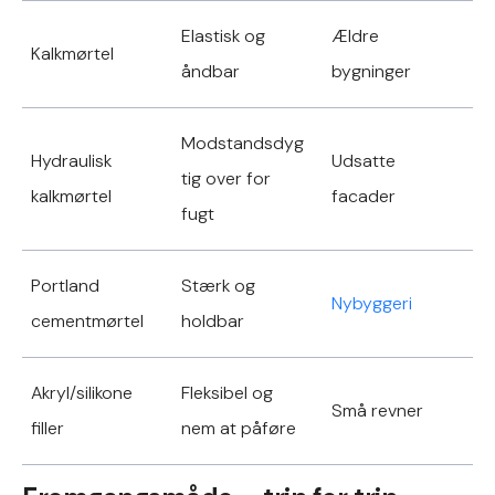
Elastisk og
Ældre
Kalkmørtel
åndbar
bygninger
Modstandsdyg
Hydraulisk
Udsatte
tig over for
kalkmørtel
facader
fugt
Portland
Stærk og
Nybyggeri
cementmørtel
holdbar
Akryl/silikone
Fleksibel og
Små revner
filler
nem at påføre