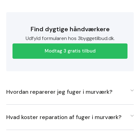
Find dygtige håndværkere
Udfyld formularen hos 3byggetilbud.dk.
Modtag 3 gratis tilbud
Hvordan reparerer jeg fuger i murværk?
For at reparere fuger i murværk skal du først fjerne de
Hvad koster reparation af fuger i murværk?
gamle, beskadigede fuger med en fugefræser eller
mejsel, indtil du når det sunde murværk.
Prisen for reparation af fuger i murværk kan variere