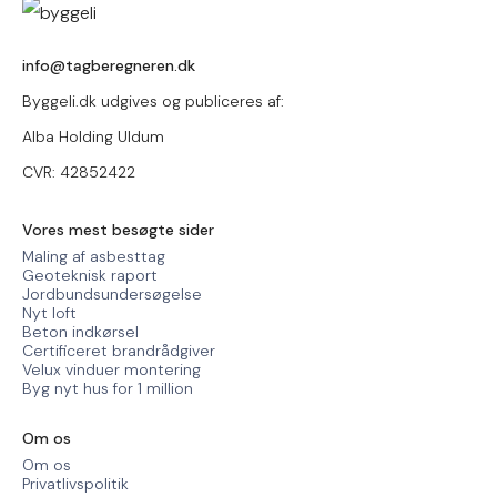
info@tagberegneren.dk
Byggeli.dk udgives og publiceres af:
Alba Holding Uldum
CVR: 42852422
Vores mest besøgte sider
Maling af asbesttag
Geoteknisk raport
Jordbundsundersøgelse
Nyt loft
Beton indkørsel
Certificeret brandrådgiver
Velux vinduer montering
Byg nyt hus for 1 million
Om os
Om os
Privatlivspolitik