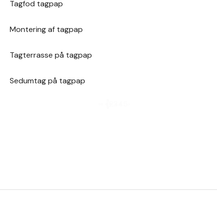
Tagfod tagpap
Montering af tagpap
Tagterrasse på tagpap
Sedumtag på tagpap
1
2
3
4
5
›