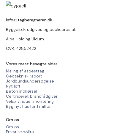
info@tagberegneren.dk
Byggeli.dk udgives og publiceres af:
Alba Holding Uldum
CVR: 42852422
Vores mest besøgte sider
Maling af asbesttag
Geoteknisk raport
Jordbundsundersøgelse
Nyt loft
Beton indkørsel
Certificeret brandrådgiver
Velux vinduer montering
Byg nyt hus for 1 million
Om os
Om os
Privatlivspolitik