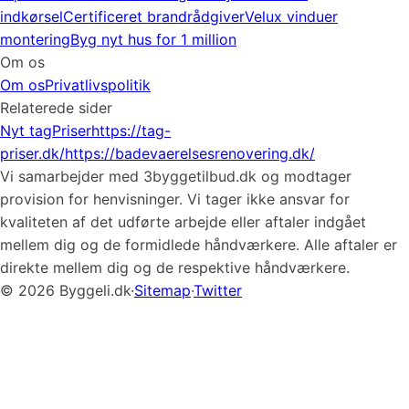
indkørsel
Certificeret brandrådgiver
Velux vinduer
montering
Byg nyt hus for 1 million
Om os
Om os
Privatlivspolitik
Relaterede sider
Nyt tag
Priser
https://tag-
priser.dk/
https://badevaerelsesrenovering.dk/
Vi samarbejder med 3byggetilbud.dk og modtager
provision for henvisninger. Vi tager ikke ansvar for
kvaliteten af det udførte arbejde eller aftaler indgået
mellem dig og de formidlede håndværkere. Alle aftaler er
direkte mellem dig og de respektive håndværkere.
© 2026 Byggeli.dk
·
Sitemap
·
Twitter