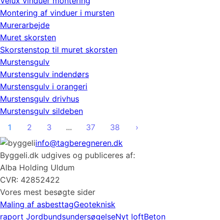
Velux vinduer montering
Montering af vinduer i mursten
Murerarbejde
Muret skorsten
Skorstenstop til muret skorsten
Murstensgulv
Murstensgulv indendørs
Murstensgulv i orangeri
Murstensgulv drivhus
Murstensgulv sildeben
1
2
3
…
37
38
›
info@tagberegneren.dk
Byggeli.dk udgives og publiceres af:
Alba Holding Uldum
CVR: 42852422
Vores mest besøgte sider
Maling af asbesttag
Geoteknisk
raport
Jordbundsundersøgelse
Nyt loft
Beton