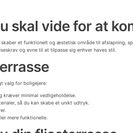
 du skal vide for at 
r skaber et funktionelt og æstetisk område til afslapning, s
skrav og evne til at tilpasse sig enhver haves stil.
terrasse
t valg for boligejere:
g kræver minimal vedligeholdelse.
erialer, så du kan skabe et unikt udtryk.
er.
er mere funktionelle.