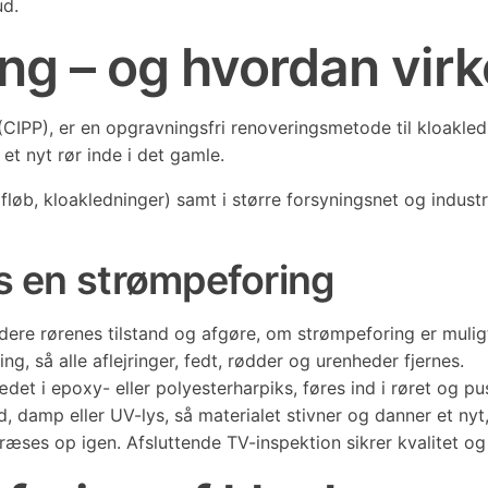
ud.
ng – og hvordan virk
CIPP), er en opgravningsfri renoveringsmetode til kloakledn
t nyt rør inde i det gamle.
løb, kloakledninger) samt i større forsyningsnet og industri
es en strømpeforing
dere rørenes tilstand og afgøre, om strømpeforing er mulig
, så alle aflejringer, fedt, rødder og urenheder fjernes.
t i epoxy- eller polyesterharpiks, føres ind i røret og pus
amp eller UV-lys, så materialet stivner og danner et nyt,
fræses op igen. Afsluttende TV-inspektion sikrer kvalitet o