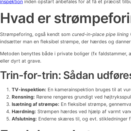
inspektion
inden opstart anbefales for at få et præcist tilb
Hvad er strømpefori
Strømpeforing, også kendt som
cured-in-place pipe lining
(
indsætter man en fleksibel strømpe, der hærdes og danner e
Metoden benyttes både i private boliger (fx faldstammer, af
eller dyrt at grave.
Trin-for-trin: Sådan udfør
TV-inspektion:
En kamerainspektion bruges til at vur
Rensning:
Rørene rengøres grundigt ved højtryksspuling
Isætning af strømpe:
En fleksibel strømpe, gennemvæde
Hærdning:
Strømpen hærdes ved hjælp af varmt vand, d
Afslutning:
Enderne skæres til, og evt. stikledninger 