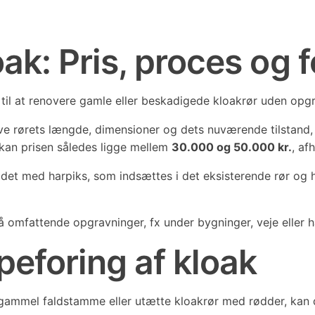
ak: Pris, proces og 
il at renovere gamle eller beskadigede kloakrør uden opgr
usive rørets længde, dimensioner og dets nuværende tilstan
 kan prisen således ligge mellem
30.000 og 50.000 kr.
, af
 med harpiks, som indsættes i det eksisterende rør og hæ
å omfattende opgravninger, fx under bygninger, veje eller h
peforing af kloak
gammel faldstamme eller utætte kloakrør med rødder, kan d