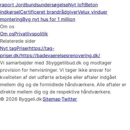
raport
Jordbundsundersøgelse
Nyt loft
Beton
indkørsel
Certificeret brandrådgiver
Velux vinduer
montering
Byg nyt hus for 1 million
Om os
Om os
Privatlivspolitik
Relaterede sider
Nyt tag
Priser
https://tag-
priser.dk/
https://badevaerelsesrenovering.dk/
Vi samarbejder med 3byggetilbud.dk og modtager
provision for henvisninger. Vi tager ikke ansvar for
kvaliteten af det udførte arbejde eller aftaler indgået
mellem dig og de formidlede håndværkere. Alle aftaler er
direkte mellem dig og de respektive håndværkere.
© 2026 Byggeli.dk
·
Sitemap
·
Twitter