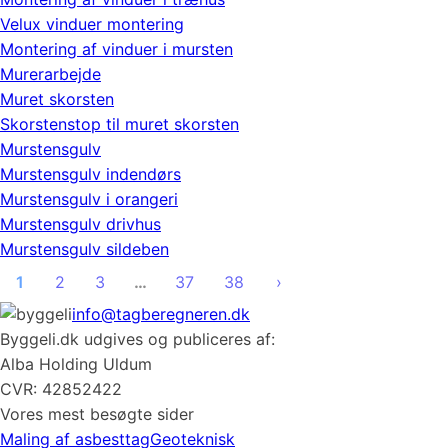
Velux vinduer montering
Montering af vinduer i mursten
Murerarbejde
Muret skorsten
Skorstenstop til muret skorsten
Murstensgulv
Murstensgulv indendørs
Murstensgulv i orangeri
Murstensgulv drivhus
Murstensgulv sildeben
1
2
3
…
37
38
›
info@tagberegneren.dk
Byggeli.dk udgives og publiceres af:
Alba Holding Uldum
CVR: 42852422
Vores mest besøgte sider
Maling af asbesttag
Geoteknisk