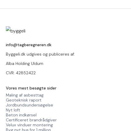
info@tagberegneren.dk
Byggeli.dk udgives og publiceres af:
Alba Holding Uldum
CVR: 42852422
Vores mest besøgte sider
Maling af asbesttag
Geoteknisk raport
Jordbundsundersøgelse
Nyt loft
Beton indkørsel
Certificeret brandrådgiver
Velux vinduer montering
Byg nyt hus for 1 million