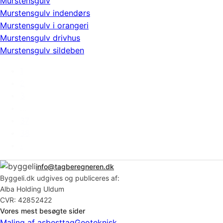
Murstensgulv
Murstensgulv indendørs
Murstensgulv i orangeri
Murstensgulv drivhus
Murstensgulv sildeben
1
2
3
…
37
38
›
info@tagberegneren.dk
Byggeli.dk udgives og publiceres af:
Alba Holding Uldum
CVR: 42852422
Vores mest besøgte sider
Maling af asbesttag
Geoteknisk