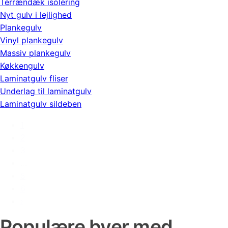
Terrændæk isolering
Nyt gulv i lejlighed
Plankegulv
Vinyl plankegulv
Massiv plankegulv
Køkkengulv
Laminatgulv fliser
Underlag til laminatgulv
Laminatgulv sildeben
1
2
3
…
5
6
›
Populære byer med