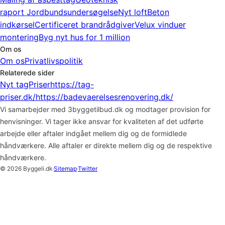
raport
Jordbundsundersøgelse
Nyt loft
Beton
indkørsel
Certificeret brandrådgiver
Velux vinduer
montering
Byg nyt hus for 1 million
Om os
Om os
Privatlivspolitik
Relaterede sider
Nyt tag
Priser
https://tag-
priser.dk/
https://badevaerelsesrenovering.dk/
Vi samarbejder med 3byggetilbud.dk og modtager provision for
henvisninger. Vi tager ikke ansvar for kvaliteten af det udførte
arbejde eller aftaler indgået mellem dig og de formidlede
håndværkere. Alle aftaler er direkte mellem dig og de respektive
håndværkere.
© 2026 Byggeli.dk
·
Sitemap
·
Twitter