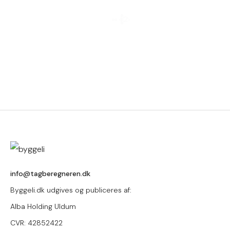
1
2
›
info@tagberegneren.dk
Byggeli.dk udgives og publiceres af:
Alba Holding Uldum
CVR: 42852422