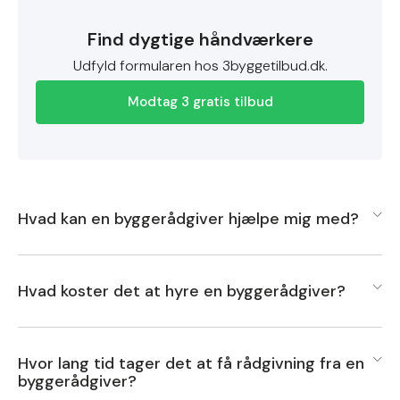
Find dygtige håndværkere
Udfyld formularen hos 3byggetilbud.dk.
Modtag 3 gratis tilbud
Hvad kan en byggerådgiver hjælpe mig med?
En byggerådgiver kan hjælpe dig med en bred vifte af
Hvad koster det at hyre en byggerådgiver?
opgaver i forbindelse med dit byggeprojekt. De kan
bistå med alt fra den indledende planlægning og design
Prisen for at hyre en byggerådgiver kan variere
til projektledelse og kvalitetssikring.
Hvor lang tid tager det at få rådgivning fra en
betydeligt afhængigt af flere faktorer, herunder
byggerådgiver?
projektets omfang, kompleksitet, geografisk placering