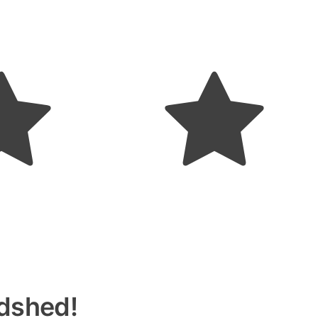
edshed!