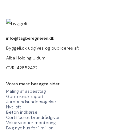
info@tagberegneren.dk
Byggeli.dk udgives og publiceres af:
Alba Holding Uldum
CVR: 42852422
Vores mest besøgte sider
Maling af asbesttag
Geoteknisk raport
Jordbundsundersøgelse
Nyt loft
Beton indkørsel
Certificeret brandrådgiver
Velux vinduer montering
Byg nyt hus for 1 million