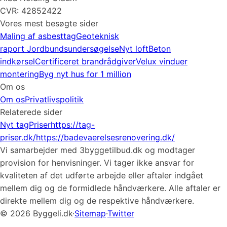
CVR: 42852422
Vores mest besøgte sider
Maling af asbesttag
Geoteknisk
raport
Jordbundsundersøgelse
Nyt loft
Beton
indkørsel
Certificeret brandrådgiver
Velux vinduer
montering
Byg nyt hus for 1 million
Om os
Om os
Privatlivspolitik
Relaterede sider
Nyt tag
Priser
https://tag-
priser.dk/
https://badevaerelsesrenovering.dk/
Vi samarbejder med 3byggetilbud.dk og modtager
provision for henvisninger. Vi tager ikke ansvar for
kvaliteten af det udførte arbejde eller aftaler indgået
mellem dig og de formidlede håndværkere. Alle aftaler er
direkte mellem dig og de respektive håndværkere.
© 2026 Byggeli.dk
·
Sitemap
·
Twitter