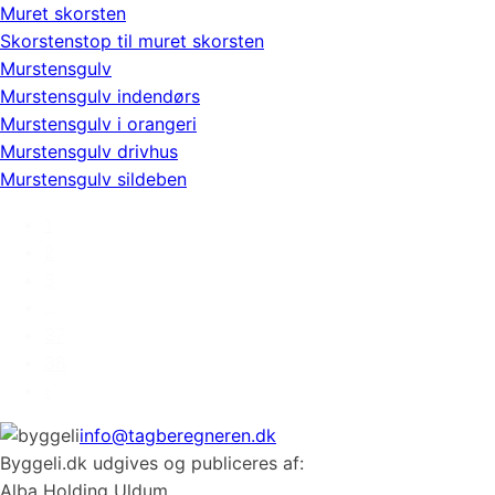
Muret skorsten
Skorstenstop til muret skorsten
Murstensgulv
Murstensgulv indendørs
Murstensgulv i orangeri
Murstensgulv drivhus
Murstensgulv sildeben
1
2
3
…
37
38
›
info@tagberegneren.dk
Byggeli.dk udgives og publiceres af:
Alba Holding Uldum