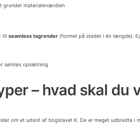
t grundet materialeværdien
 til
seamless tagrender
(formet på stedet i én længde). Eg
for sømløs opsætning
yper – hvad skal du
inder om et udsnit af bogstavet K. De er meget udbredte i 