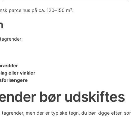
ansk parcelhus på ca. 120–150 m².
n
 tagrender:
nbrædder
ag eller vinkler
bsforlængere
render bør udskiftes
tagrender, men der er typiske tegn, du bør kigge efter, som 