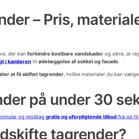
nder – Pris, material
ave, der kan
forhindre kostbare vandskader
og sikre, at re
gt i kælderen
til
ødelæggelse af sokkel og facade
.
ter at få skiftet tagrender
, hvilke materialer du kan væl
ender på under 30 se
formular og modtag
gratis og uforpligtende tilbud
fra op til
udskifte tagrender?