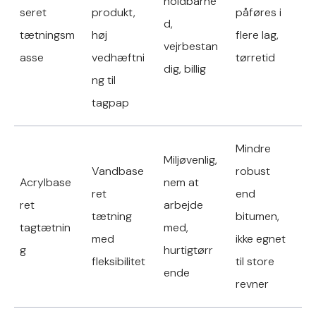
holdbarhe
seret
produkt,
påføres i
d,
tætningsm
høj
flere lag,
vejrbestan
asse
vedhæftni
tørretid
dig, billig
ng til
tagpap
Mindre
Miljøvenlig,
Vandbase
robust
Acrylbase
nem at
ret
end
ret
arbejde
tætning
bitumen,
tagtætnin
med,
med
ikke egnet
g
hurtigtørr
fleksibilitet
til store
ende
revner