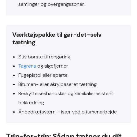
samlinger og overgangszoner.
Værktøjspakke til gør-det-selv
tætning
Stiv børste til rengøring
Tagrens
og algefjerner
Fugepistol eller spartel
Bitumen- eller akrylbaseret tætning
Beskyttelseshandsker og kemikalieresistent
beklædning
Åndedrætsværn – især ved bitumenarbejde
Trin-for-trin: Sådan tætner du dit