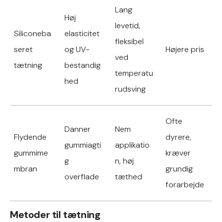
Lang
Høj
levetid,
Siliconeba
elasticitet
fleksibel
seret
og UV-
Højere pris
ved
tætning
bestandig
temperatu
hed
rudsving
Ofte
Danner
Nem
Flydende
dyrere,
gummiagti
applikatio
gummime
kræver
g
n, høj
mbran
grundig
overflade
tæthed
forarbejde
Metoder til tætning