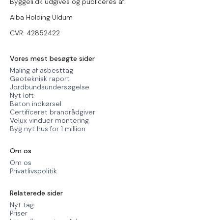
Byggeli.dk udgives og publiceres af:
Alba Holding Uldum
CVR: 42852422
Vores mest besøgte sider
Maling af asbesttag
Geoteknisk raport
Jordbundsundersøgelse
Nyt loft
Beton indkørsel
Certificeret brandrådgiver
Velux vinduer montering
Byg nyt hus for 1 million
Om os
Om os
Privatlivspolitik
Relaterede sider
Nyt tag
Priser