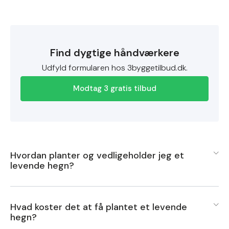
Find dygtige håndværkere
Udfyld formularen hos 3byggetilbud.dk.
Modtag 3 gratis tilbud
Hvordan planter og vedligeholder jeg et
levende hegn?
For at plante og vedligeholde et levende hegn skal du
Hvad koster det at få plantet et levende
først vælge den rette type planter, der passer til dit
hegn?
klima og jordbundsforhold. Start med at forberede