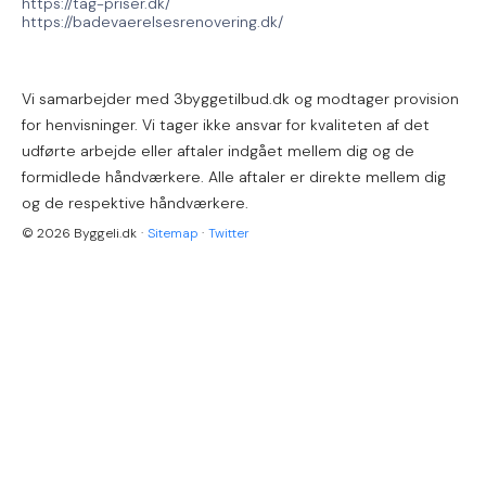
https://tag-priser.dk/
https://badevaerelsesrenovering.dk/
Vi samarbejder med 3byggetilbud.dk og modtager provision
for henvisninger. Vi tager ikke ansvar for kvaliteten af det
udførte arbejde eller aftaler indgået mellem dig og de
formidlede håndværkere. Alle aftaler er direkte mellem dig
og de respektive håndværkere.
© 2026 Byggeli.dk
·
Sitemap
·
Twitter