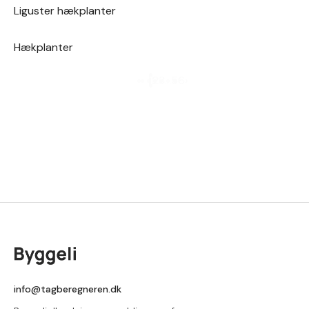
Liguster hækplanter
Hækplanter
1
2
3
…
5
6
›
info@tagberegneren.dk