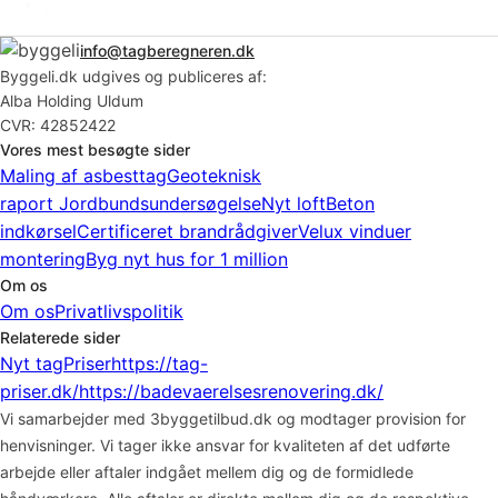
›
info@tagberegneren.dk
Byggeli.dk udgives og publiceres af:
Alba Holding Uldum
CVR: 42852422
Vores mest besøgte sider
Maling af asbesttag
Geoteknisk
raport
Jordbundsundersøgelse
Nyt loft
Beton
indkørsel
Certificeret brandrådgiver
Velux vinduer
montering
Byg nyt hus for 1 million
Om os
Om os
Privatlivspolitik
Relaterede sider
Nyt tag
Priser
https://tag-
priser.dk/
https://badevaerelsesrenovering.dk/
Vi samarbejder med 3byggetilbud.dk og modtager provision for
henvisninger. Vi tager ikke ansvar for kvaliteten af det udførte
arbejde eller aftaler indgået mellem dig og de formidlede