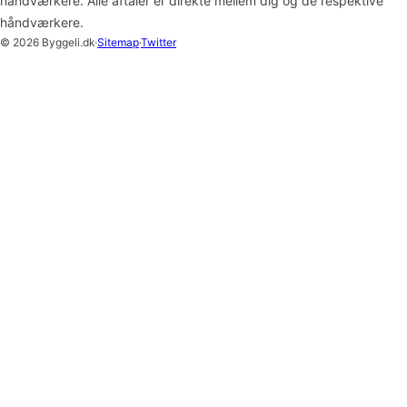
håndværkere. Alle aftaler er direkte mellem dig og de respektive
håndværkere.
© 2026 Byggeli.dk
·
Sitemap
·
Twitter