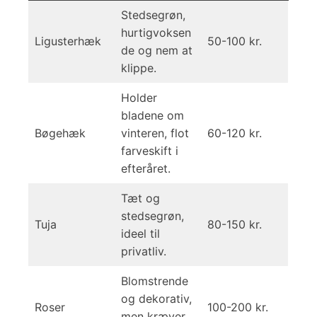
Stedsegrøn,
hurtigvoksen
Ligusterhæk
50-100 kr.
de og nem at
klippe.
Holder
bladene om
Bøgehæk
vinteren, flot
60-120 kr.
farveskift i
efteråret.
Tæt og
stedsegrøn,
Tuja
80-150 kr.
ideel til
privatliv.
Blomstrende
og dekorativ,
Roser
100-200 kr.
men kræver