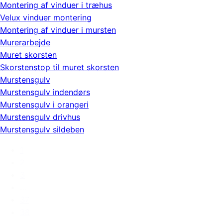
Montering af vinduer i træhus
Velux vinduer montering
Montering af vinduer i mursten
Murerarbejde
Muret skorsten
Skorstenstop til muret skorsten
Murstensgulv
Murstensgulv indendørs
Murstensgulv i orangeri
Murstensgulv drivhus
Murstensgulv sildeben
1
2
3
…
37
38