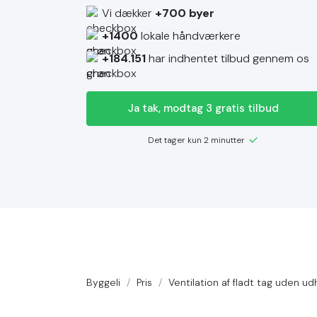
Vi dækker
+700 byer
+1400
lokale håndværkere
+184.151
har indhentet tilbud gennem os
Ja tak, modtag 3 gratis tilbud
Det tager kun 2 minutter
Byggeli
/
Pris
/
Ventilation af fladt tag uden u