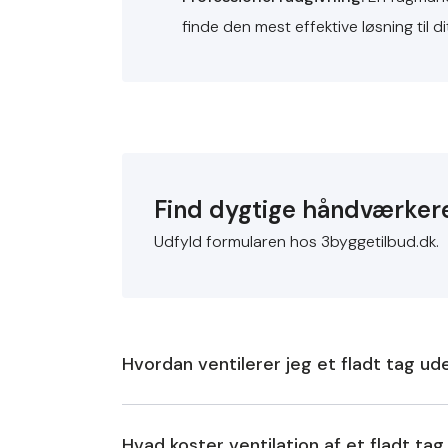
finde den mest effektive løsning til di
Find dygtige håndværker
Udfyld formularen hos 3byggetilbud.dk.
Hvordan ventilerer jeg et fladt tag 
For at ventilere et fladt tag uden udhæng effekt
Hvad koster ventilation af et fladt t
for at forhindre fugtophobning og forlænge t