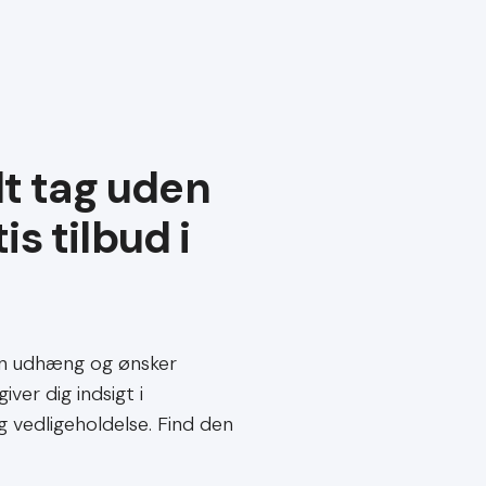
dt tag uden
den udhæng og ønsker
iver dig indsigt i
og vedligeholdelse. Find den