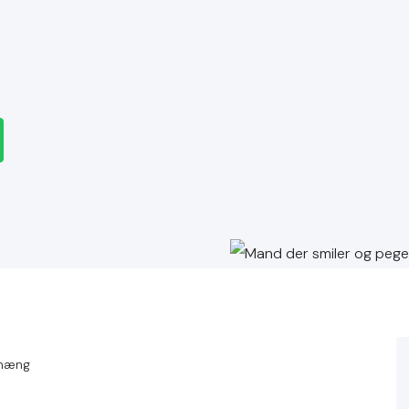
dhæng