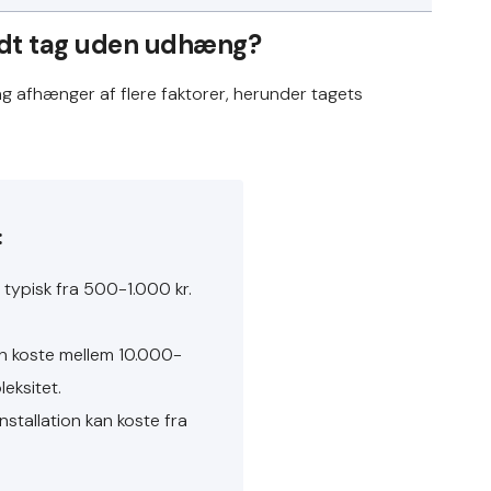
ladt tag uden udhæng?
ng afhænger af flere faktorer, herunder tagets
:
 typisk fra 500-1.000 kr.
 koste mellem 10.000-
eksitet.
nstallation kan koste fra