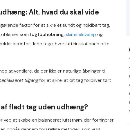
 udhæng: Alt, hvad du skal vide
rende faktor for at sikre et sundt og holdbart tag.
 problemer som
fugtophobning
,
skimmelsvamp
og
ælder især for flade tage, hvor luftcirkulationen ofte
at ventilere, da der ikke er naturlige åbninger til
ecialiseret tilgang
for at sikre, at dit tag forbliver tørt
 af fladt tag uden udhæng?
r ved at skabe en balanceret luftstrøm, der forhindrer
 kan opnås gennem forskellige metoder, som vi vil