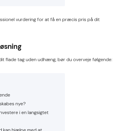
ssionel vurdering for at få en præcis pris på dit
løsning
af dit flade tag uden udhæng, bør du overveje følgende:
rende
r skabes nye?
investere i en langsigtet
 kan hjælpe med at