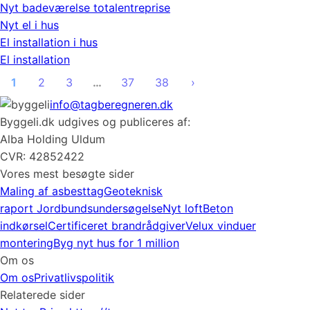
Nyt badeværelse totalentreprise
Nyt el i hus
El installation i hus
El installation
1
2
3
…
37
38
›
info@tagberegneren.dk
Byggeli.dk udgives og publiceres af:
Alba Holding Uldum
CVR: 42852422
Vores mest besøgte sider
Maling af asbesttag
Geoteknisk
raport
Jordbundsundersøgelse
Nyt loft
Beton
indkørsel
Certificeret brandrådgiver
Velux vinduer
montering
Byg nyt hus for 1 million
Om os
Om os
Privatlivspolitik
Relaterede sider