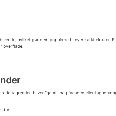
eende, hvilket gør dem populære til nyere arkitekturer. Et 
r overflade.
.
ender
rede tagrender, bliver “gemt” bag facaden eller tagudhæng
ektur.