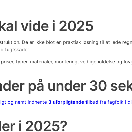
kal vide i 2025
uktion. De er ikke blot en praktisk løsning til at lede regn
d fugtskader.
 priser, typer, materialer, montering, vedligeholdelse og 
ender på under 30 se
tigt og nemt indhente
3 uforpligtende tilbud
fra fagfolk i 
er i 2025?