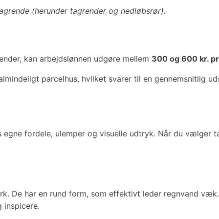
tagrende (herunder tagrender og nedløbsrør).
agrender, kan arbejdslønnen udgøre mellem
300 og 600 kr. pr
lmindeligt parcelhus, hvilket svarer til en gennemsnitlig uds
s egne fordele, ulemper og visuelle udtryk. Når du vælger ta
k. De har en rund form, som effektivt leder regnvand væk.
 inspicere.