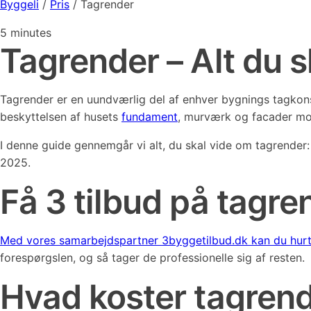
Byggeli
/
Pris
/
Tagrender
5
minutes
Tagrender – Alt du s
Tagrender er en uundværlig del af enhver bygnings tagkonstr
beskyttelsen af husets
fundament
, murværk og facader mo
I denne guide gennemgår vi alt, du skal vide om tagrender:
2025.
Få 3 tilbud på tagr
Med vores samarbejdspartner 3byggetilbud.dk kan du hur
forespørgslen, og så tager de professionelle sig af resten.
Hvad koster tagrend