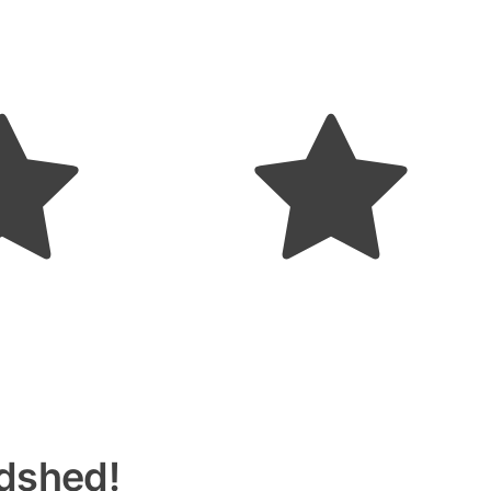
edshed!