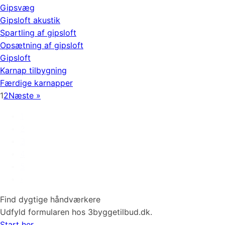
Gipsvæg
Gipsloft akustik
Spartling af gipsloft
Opsætning af gipsloft
Gipsloft
Karnap tilbygning
Færdige karnapper
1
2
Næste »
1
2
3
4
5
›
Find dygtige håndværkere
Udfyld formularen hos 3byggetilbud.dk.
Start her