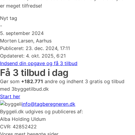
er meget tilfredse!
Nyt tag
-
5. september 2024
Morten Larsen, Aarhus
Publiceret:
23. dec. 2024, 17:11
Opdateret: 4. okt. 2025, 6:21
Indsend din opgave og få 3 tilbud
Få 3 tilbud i dag
Gør som
+182.771
andre og indhent 3 gratis og tilbud
med 3byggetilbud.dk
Start her
info@tagberegneren.dk
Byggeli.dk udgives og publiceres af:
Alba Holding Uldum
CVR: 42852422
Vores mest besøgte sider