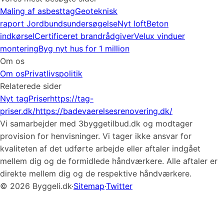
Maling af asbesttag
Geoteknisk
raport
Jordbundsundersøgelse
Nyt loft
Beton
indkørsel
Certificeret brandrådgiver
Velux vinduer
montering
Byg nyt hus for 1 million
Om os
Om os
Privatlivspolitik
Relaterede sider
Nyt tag
Priser
https://tag-
priser.dk/
https://badevaerelsesrenovering.dk/
Vi samarbejder med 3byggetilbud.dk og modtager
provision for henvisninger. Vi tager ikke ansvar for
kvaliteten af det udførte arbejde eller aftaler indgået
mellem dig og de formidlede håndværkere. Alle aftaler er
direkte mellem dig og de respektive håndværkere.
© 2026 Byggeli.dk
·
Sitemap
·
Twitter