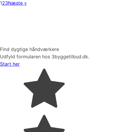
1
2
3
Næste »
1
2
3
›
Find dygtige håndværkere
Udfyld formularen hos 3byggetilbud.dk.
Start her