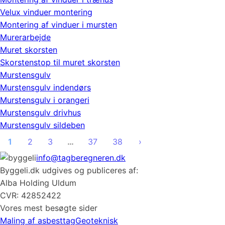
Velux vinduer montering
Montering af vinduer i mursten
Murerarbejde
Muret skorsten
Skorstenstop til muret skorsten
Murstensgulv
Murstensgulv indendørs
Murstensgulv i orangeri
Murstensgulv drivhus
Murstensgulv sildeben
1
2
3
…
37
38
›
info@tagberegneren.dk
Byggeli.dk udgives og publiceres af:
Alba Holding Uldum
CVR: 42852422
Vores mest besøgte sider
Maling af asbesttag
Geoteknisk