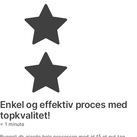
Enkel og effektiv proces med
topkvalitet!
< 1
minute
Byggeli.dk gjorde hele processen med at få et nyt tag