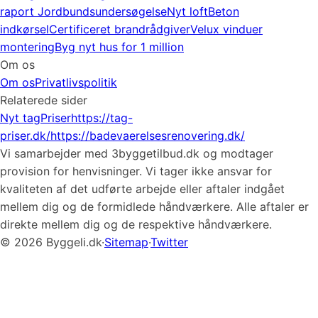
raport
Jordbundsundersøgelse
Nyt loft
Beton
indkørsel
Certificeret brandrådgiver
Velux vinduer
montering
Byg nyt hus for 1 million
Om os
Om os
Privatlivspolitik
Relaterede sider
Nyt tag
Priser
https://tag-
priser.dk/
https://badevaerelsesrenovering.dk/
Vi samarbejder med 3byggetilbud.dk og modtager
provision for henvisninger. Vi tager ikke ansvar for
kvaliteten af det udførte arbejde eller aftaler indgået
mellem dig og de formidlede håndværkere. Alle aftaler er
direkte mellem dig og de respektive håndværkere.
© 2026 Byggeli.dk
·
Sitemap
·
Twitter