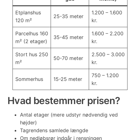
Etplanshus
1.200 – 1.600
25-35 meter
120 m²
kr.
Parcelhus 160
1.600 – 2.200
35-45 meter
m² (2 etager)
kr.
Stort hus 250
2.500 – 3.000
50-70 meter
m²
kr.
750 – 1.200
Sommerhus
15-25 meter
kr.
Hvad bestemmer prisen?
Antal etager (mere udstyr nødvendig ved
højder)
Tagrendens samlede længde
Om nedløbsrør indgår i rensningen