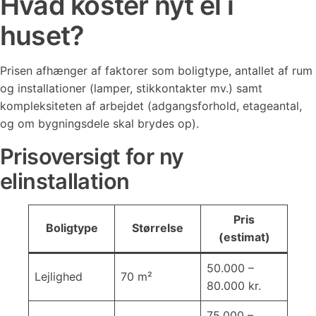
Hvad koster nyt el i
huset?
Prisen afhænger af faktorer som boligtype, antallet af rum
og installationer (lamper, stikkontakter mv.) samt
kompleksiteten af arbejdet (adgangsforhold, etageantal,
og om bygningsdele skal brydes op).
Prisoversigt for ny
elinstallation
Pris
Boligtype
Størrelse
(estimat)
50.000 –
Lejlighed
70 m²
80.000 kr.
75.000 –