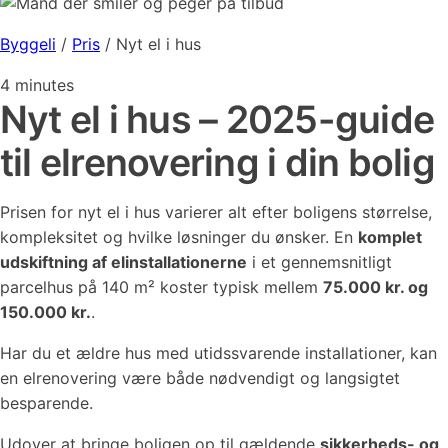
Byggeli
/
Pris
/
Nyt el i hus
4
minutes
Nyt el i hus – 2025-guide
til elrenovering i din bolig
Prisen for nyt el i hus varierer alt efter boligens størrelse,
kompleksitet og hvilke løsninger du ønsker. En
komplet
udskiftning af elinstallationerne
i et gennemsnitligt
parcelhus på 140 m² koster typisk mellem
75.000 kr. og
150.000 kr.
.
Har du et ældre hus med utidssvarende installationer, kan
en elrenovering være både nødvendigt og langsigtet
besparende.
Udover at bringe boligen op til gældende
sikkerheds- og