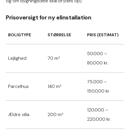
og om bygningsdele skal brydes op).
Prisoversigt for ny elinstallation
BOLIGTYPE
STØRRELSE
PRIS (ESTIMAT)
50.000 –
Lejlighed
70 m²
80.000 kr.
75.000 –
Parcelhus
140 m²
150.000 kr.
120.000 –
Ældre villa
200 m²
220.000 kr.