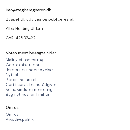
info@tagberegneren.dk
Byggeli.dk udgives og publiceres af:
Alba Holding Uldum
CVR: 42852422
Vores mest besøgte sider
Maling af asbesttag
Geoteknisk raport
Jordbundsundersøgelse
Nyt loft
Beton indkørsel
Certificeret brandrådgiver
Velux vinduer montering
Byg nyt hus for 1 million
Om os
Om os
Privatlivspolitik