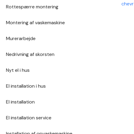
Det anbefales at få en autoriseret elektriker til at
udstede en installationsattest, der dokumenterer, at
Rottespærre montering
foretage en grundig gennemgang for at sikre sikkerhed
arbejdet er udført korrekt og sikkert.
Montering af vaskemaskine
og overholdelse af gældende lovgivning.
Murerarbejde
Nedrivning af skorsten
Nyt el i hus
El installation i hus
El installation
El installation service
Installation af opvaskemaskine