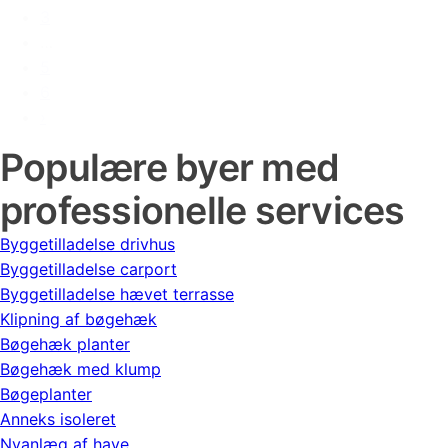
3
…
5
6
›
Populære byer med
professionelle services
Byggetilladelse drivhus
Byggetilladelse carport
Byggetilladelse hævet terrasse
Klipning af bøgehæk
Bøgehæk planter
Bøgehæk med klump
Bøgeplanter
Anneks isoleret
Nyanlæg af have