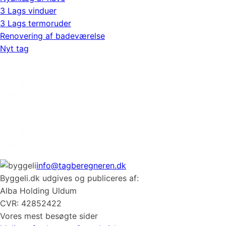
3 Lags vinduer
3 Lags termoruder
Renovering af badeværelse
Nyt tag
1
2
3
…
37
38
›
info@tagberegneren.dk
Byggeli.dk udgives og publiceres af:
Alba Holding Uldum
CVR: 42852422
Vores mest besøgte sider