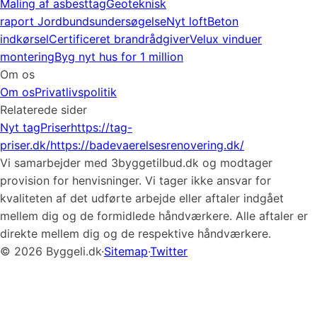
Maling af asbesttag
Geoteknisk
raport
Jordbundsundersøgelse
Nyt loft
Beton
indkørsel
Certificeret brandrådgiver
Velux vinduer
montering
Byg nyt hus for 1 million
Om os
Om os
Privatlivspolitik
Relaterede sider
Nyt tag
Priser
https://tag-
priser.dk/
https://badevaerelsesrenovering.dk/
Vi samarbejder med 3byggetilbud.dk og modtager
provision for henvisninger. Vi tager ikke ansvar for
kvaliteten af det udførte arbejde eller aftaler indgået
mellem dig og de formidlede håndværkere. Alle aftaler er
direkte mellem dig og de respektive håndværkere.
© 2026 Byggeli.dk
·
Sitemap
·
Twitter