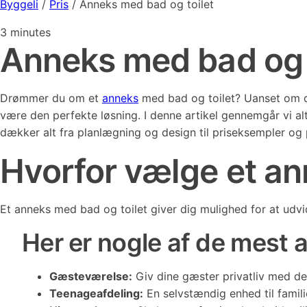
Byggeli
/
Pris
/
Anneks med bad og toilet
3
minutes
Anneks med bad og to
Drømmer du om et
anneks
med bad og toilet? Uanset om du
være den perfekte løsning. I denne artikel gennemgår vi al
dækker alt fra planlægning og design til priseksempler og 
Hvorfor vælge et an
Et anneks med bad og toilet giver dig mulighed for at udvide
Her er nogle af de mest a
Gæsteværelse:
Giv dine gæster privatliv med d
Teenageafdeling:
En selvstændig enhed til famil