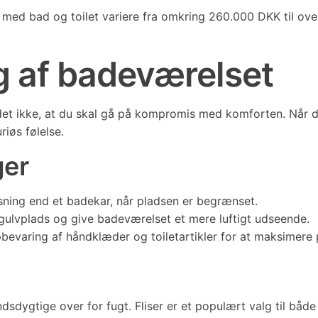
ks med bad og toilet variere fra omkring 260.000 DKK til o
g af badeværelset
t ikke, at du skal gå på kompromis med komforten. Når du 
iøs følelse.
ger
sning end et badekar, når pladsen er begrænset.
ulvplads og give badeværelset et mere luftigt udseende.
evaring af håndklæder og toiletartikler for at maksimere 
sdygtige over for fugt. Fliser er et populært valg til båd